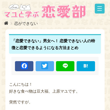
恋ができない
「恋愛できない」男女へ！ 恋愛できない人の特
徴と恋愛できるようになる方法まとめ
F
T
L
H
a
w
i
a
c
i
n
t
e
t
e
e
b
t
n
o
e
a
こんにちは！
o
r
好きな食べ物は豆大福、上原マユです。
k
突然ですが、