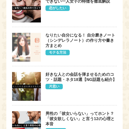
できない一人女子の特徴を徹底解説
恋がしたい
なりたい自分になる！ 自分磨きノート
（シンデレラノート）の作り方や書き
方まとめ
モテる方法
好きな人との会話を弾ませるためのコ
ツ・話題・ネタ18選【NG話題も紹介】
片思い
男性の「彼女いらない」ってホント？
「彼女欲しくない」と言う12の心理と
本音