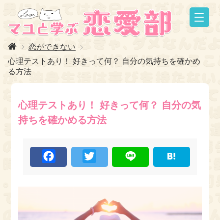
恋ができない
心理テストあり！ 好きって何？ 自分の気持ちを確かめ
る方法
心理テストあり！ 好きって何？ 自分の気
持ちを確かめる方法
F
T
L
H
a
w
i
a
c
i
n
t
e
t
e
e
b
t
n
o
e
a
o
r
k