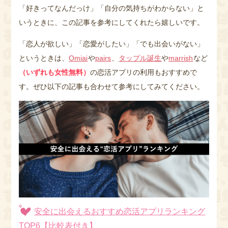
「好きってなんだっけ」「自分の気持ちがわからない」と
いうときに、この記事を参考にしてくれたら嬉しいです。
「恋人が欲しい」「恋愛がしたい」「でも出会いがない」
というときは、
Omiai
や
pairs
、
タップル誕生
や
marrish
など
（いずれも女性無料）
の恋活アプリの利用もおすすめで
す。ぜひ以下の記事も合わせて参考にしてみてください。
安全に出会えるおすすめ恋活アプリランキング
TOP6【比較表付き】