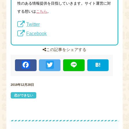
性のある情報提供を目指していきます。サイト運営に対
する想いは
こちら
。
Twitter
Facebook
この記事をシェアする
F
T
L
H
a
w
i
a
c
i
n
t
e
t
e
e
b
t
n
2018年12月28日
o
e
a
o
r
k
恋ができない