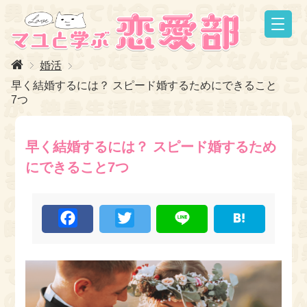
婚活
早く結婚するには？ スピード婚するためにできること
7つ
早く結婚するには？ スピード婚するため
にできること7つ
F
T
L
H
a
w
i
a
c
i
n
t
e
t
e
e
b
t
n
o
e
a
o
r
k