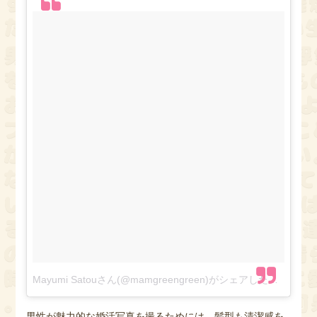
Mayumi Satouさん(@mamgreengreen)がシェアした投稿
–
20
男性が魅力的な婚活写真を撮るためには、髪型も清潔感を