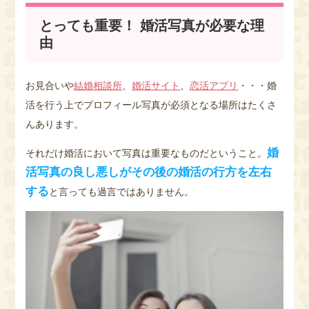
とっても重要！ 婚活写真が必要な理
由
お見合いや
結婚相談所
、
婚活サイト
、
恋活アプリ
・・・婚
活を行う上でプロフィール写真が必須となる場所はたくさ
んあります。
婚
それだけ婚活において写真は重要なものだということ。
活写真の良し悪しがその後の婚活の行方を左右
する
と言っても過言ではありません。