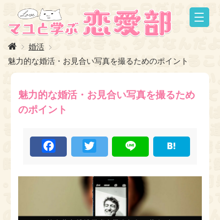
婚活
魅力的な婚活・お見合い写真を撮るためのポイント
魅力的な婚活・お見合い写真を撮るため
のポイント
F
T
L
H
a
w
i
a
c
i
n
t
e
t
e
e
b
t
n
o
e
a
o
r
k