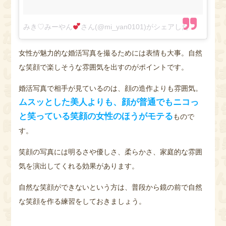
みき♡みーやん
さん(@mi_yan0101)がシェアした投稿
–
20
女性が魅力的な婚活写真を撮るためには表情も大事。自然
な笑顔で楽しそうな雰囲気を出すのがポイントです。
婚活写真で相手が見ているのは、顔の造作よりも雰囲気。
ムスッとした美人よりも、顔が普通でもニコっ
と笑っている笑顔の女性のほうがモテる
もので
す。
笑顔の写真には明るさや優しさ、柔らかさ、家庭的な雰囲
気を演出してくれる効果があります。
自然な笑顔ができないという方は、普段から鏡の前で自然
な笑顔を作る練習をしておきましょう。