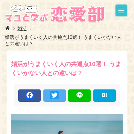
婚活
婚活がうまくいく人の共通点10選！ うまくいかない人
との違いは？
婚活がうまくいく人の共通点10選！ うま
くいかない人との違いは？
F
T
L
H
a
w
i
a
c
i
n
t
e
t
e
e
b
t
n
o
e
a
o
r
k