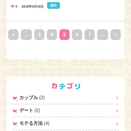
婚活
0
2018年4月18日
«
...
3
4
5
6
7
...
»
カップル
(2)
デート
(2)
モテる方法
(4)