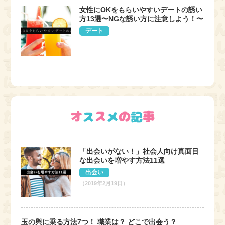
女性にOKをもらいやすいデートの誘い
方13選〜NGな誘い方に注意しよう！〜
デート
「出会いがない！」社会人向け真面目
な出会いを増やす方法11選
出会い
（2019年2月19日）
玉の輿に乗る方法7つ！ 職業は？ どこで出会う？