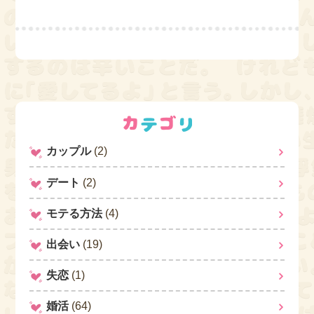
カップル
(2)
デート
(2)
モテる方法
(4)
出会い
(19)
失恋
(1)
婚活
(64)