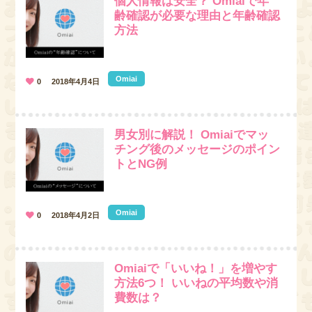
個人情報は安全？ Omiaiで年
齢確認が必要な理由と年齢確認
方法
Omiai
0
2018年4月4日
男女別に解説！ Omiaiでマッ
チング後のメッセージのポイン
トとNG例
Omiai
0
2018年4月2日
Omiaiで「いいね！」を増やす
方法6つ！ いいねの平均数や消
費数は？