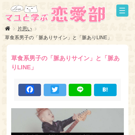
片思い
草食系男子の「脈ありサイン」と「脈ありLINE」
草食系男子の「脈ありサイン」と「脈あ
りLINE」
F
T
L
H
a
w
i
a
c
i
n
t
e
t
e
e
b
t
n
o
e
a
o
r
k