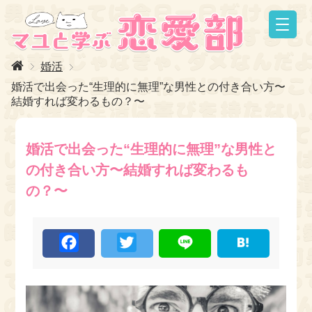
婚活
婚活で出会った“生理的に無理”な男性との付き合い方〜
結婚すれば変わるもの？〜
婚活で出会った“生理的に無理”な男性と
の付き合い方〜結婚すれば変わるも
の？〜
F
T
L
H
a
w
i
a
c
i
n
t
e
t
e
e
b
t
n
o
e
a
o
r