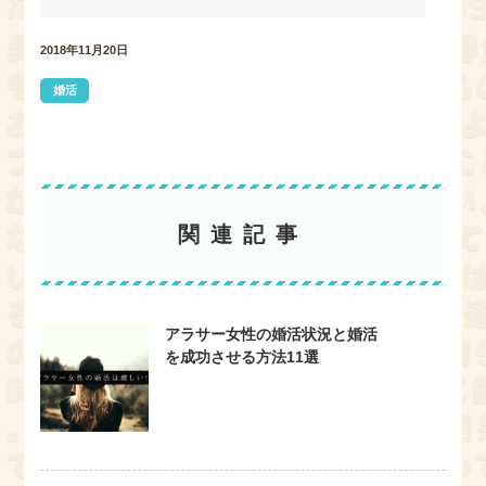
c
i
n
t
e
t
e
e
b
t
n
2018年11月20日
o
e
a
o
r
k
婚活
関連記事
アラサー女性の婚活状況と婚活
を成功させる方法11選