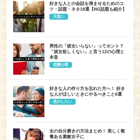
好きな人との会話を弾ませるためのコ
ツ・話題・ネタ18選【NG話題も紹介】
片思い
男性の「彼女いらない」ってホント？
「彼女欲しくない」と言う12の心理と
本音
恋愛心理
好きな人の作り方を忘れた方へ！ 好き
な人がほしいときにやるべきこと6選
恋がしたい
女の自分磨きの方法まとめ！ 美しく教
養ある素敵女子に