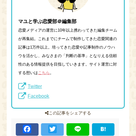
マユと学ぶ恋愛部＠編集部
恋愛メディアの運営に10年以上携わってきた編集チーム
が再集結。これまでにチームで制作してきた恋愛関連の
記事は1万件以上。培ってきた恋愛や記事制作のノウハ
ウを活かし、みなさまの「判断の基準」となりえる信頼
性のある情報提供を目指していきます。サイト運営に対
する想いは
こちら
。
Twitter
Facebook
この記事をシェアする
F
T
L
H
a
w
i
a