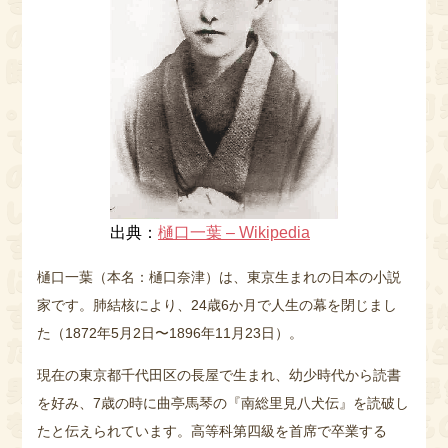
出典：
樋口一葉 – Wikipedia
樋口一葉（本名：樋口奈津）は、東京生まれの日本の小説
家です。肺結核により、24歳6か月で人生の幕を閉じまし
た（1872年5月2日〜1896年11月23日）。
現在の東京都千代田区の長屋で生まれ、幼少時代から読書
を好み、7歳の時に曲亭馬琴の『南総里見八犬伝』を読破し
たと伝えられています。高等科第四級を首席で卒業する