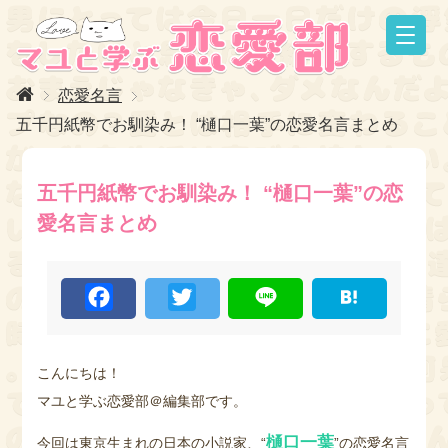
恋愛名言
五千円紙幣でお馴染み！ “樋口一葉”の恋愛名言まとめ
五千円紙幣でお馴染み！ “樋口一葉”の恋
愛名言まとめ
F
T
L
H
a
w
i
a
c
i
n
t
e
t
e
e
b
t
n
o
e
a
こんにちは！
o
r
マユと学ぶ恋愛部＠編集部です。
k
樋口一葉
今回は東京生まれの日本の小説家、“
”の恋愛名言