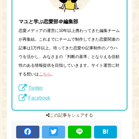
マユと学ぶ恋愛部＠編集部
恋愛メディアの運営に10年以上携わってきた編集チーム
が再集結。これまでにチームで制作してきた恋愛関連の
記事は1万件以上。培ってきた恋愛や記事制作のノウハ
ウを活かし、みなさまの「判断の基準」となりえる信頼
性のある情報提供を目指していきます。サイト運営に対
する想いは
こちら
。
Twitter
Facebook
この記事をシェアする
F
T
L
H
a
w
i
a