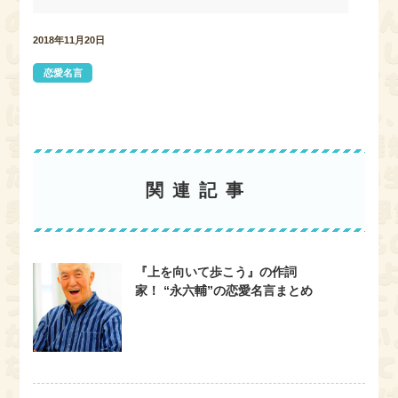
c
i
n
t
e
t
e
e
b
t
n
2018年11月20日
o
e
a
o
r
k
恋愛名言
関連記事
『上を向いて歩こう』の作詞
家！ “永六輔”の恋愛名言まとめ