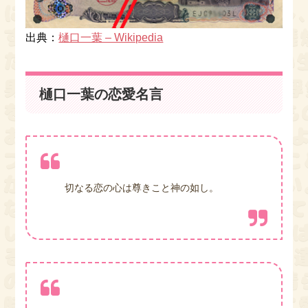
出典：
樋口一葉 – Wikipedia
樋口一葉の恋愛名言
切なる恋の心は尊きこと神の如し。