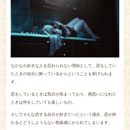
なかなか好きな人を忘れられない理由として、恋をしてい
たときの自分に酔っているからということも挙げられま
す。
恋をしているときは気分が高まっており、両思いになれた
ときは何をしていても楽しいもの。
そしてそんな恋する自分が好きだったという場合、恋が終
わるとどうしようもない焦燥感にかられてしまいます。