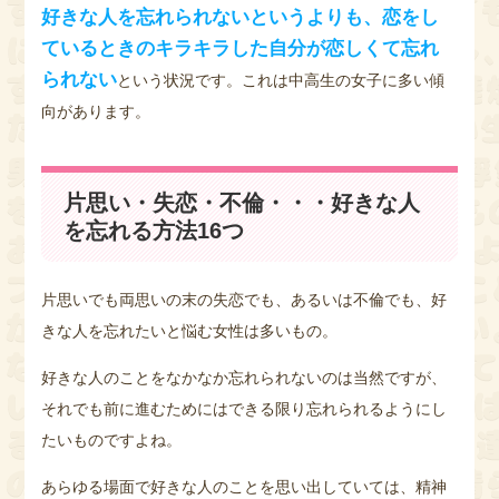
好きな人を忘れられないというよりも、恋をし
ているときのキラキラした自分が恋しくて忘れ
られない
という状況です。これは中高生の女子に多い傾
向があります。
片思い・失恋・不倫・・・好きな人
を忘れる方法16つ
片思いでも両思いの末の失恋でも、あるいは不倫でも、好
きな人を忘れたいと悩む女性は多いもの。
好きな人のことをなかなか忘れられないのは当然ですが、
それでも前に進むためにはできる限り忘れられるようにし
たいものですよね。
あらゆる場面で好きな人のことを思い出していては、精神