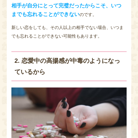
相手が自分にとって完璧だったからこそ、いつ
までも忘れることができない
のです。
新しい恋をしても、その人以上の相手でない場合、いつま
でも忘れることができない可能性もあります。
2. 恋愛中の高揚感が中毒のようになっ
ているから