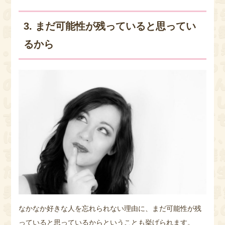
3. まだ可能性が残っていると思ってい
るから
なかなか好きな人を忘れられない理由に、まだ可能性が残
っていると思っているからということも挙げられます。