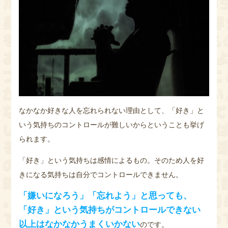
なかなか好きな人を忘れられない理由として、「好き」と
いう気持ちのコントロールが難しいからということも挙げ
られます。
「好き」という気持ちは感情によるもの。そのため人を好
きになる気持ちは自分でコントロールできません。
「嫌いになろう」「忘れよう」と思っても、
「好き」という気持ちがコントロールできない
以上はなかなかうまくいかない
のです。