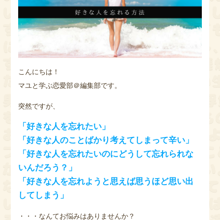
こんにちは！
マユと学ぶ恋愛部＠編集部です。
突然ですが、
「好きな人を忘れたい」
「好きな人のことばかり考えてしまって辛い」
「好きな人を忘れたいのにどうして忘れられな
いんだろう？」
「好きな人を忘れようと思えば思うほど思い出
してしまう」
・・・なんてお悩みはありませんか？