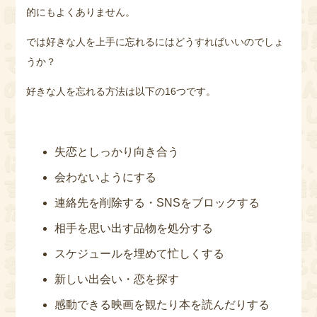
的にもよくありません。
では好きな人を上手に忘れるにはどうすればいいのでしょ
うか？
好きな人を忘れる方法は以下の16つです。
失恋としっかり向き合う
会わないようにする
連絡先を削除する・SNSをブロックする
相手を思い出す品物を処分する
スケジュールを埋めて忙しくする
新しい出会い・恋を探す
感動できる映画を観たり本を読んだりする