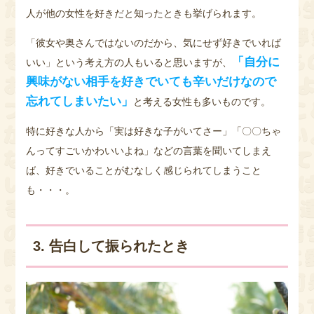
人が他の女性を好きだと知ったときも挙げられます。
「彼女や奥さんではないのだから、気にせず好きでいれば
「自分に
いい」という考え方の人もいると思いますが、
興味がない相手を好きでいても辛いだけなので
忘れてしまいたい」
と考える女性も多いものです。
特に好きな人から「実は好きな子がいてさー」「〇〇ちゃ
んってすごいかわいいよね」などの言葉を聞いてしまえ
ば、好きでいることがむなしく感じられてしまうこと
も・・・。
3. 告白して振られたとき