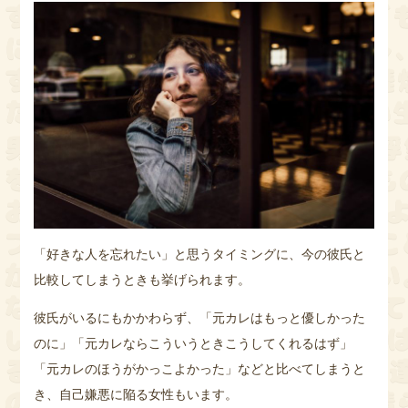
「好きな人を忘れたい」と思うタイミングに、今の彼氏と
比較してしまうときも挙げられます。
彼氏がいるにもかかわらず、「元カレはもっと優しかった
のに」「元カレならこういうときこうしてくれるはず」
「元カレのほうがかっこよかった」などと比べてしまうと
き、自己嫌悪に陥る女性もいます。