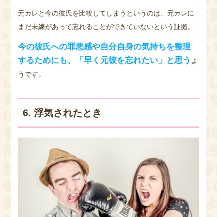
元カレと今の彼氏を比較してしまうというのは、元カレに
まだ未練があって忘れることができていないという証拠。
今の彼氏への罪悪感や自分自身の気持ちを整理
するためにも、「早く元彼を忘れたい」と思う
よ
うです。
6. 浮気されたとき