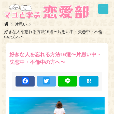
片思い
好きな人を忘れる方法16選〜片思い中・失恋中・不倫
中の方へ〜
好きな人を忘れる方法16選〜片思い中・
失恋中・不倫中の方へ〜
F
T
L
H
a
w
i
a
c
i
n
t
e
t
e
e
b
t
n
o
e
a
o
r
k