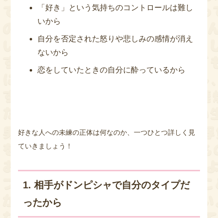
「好き」という気持ちのコントロールは難し
いから
自分を否定された怒りや悲しみの感情が消え
ないから
恋をしていたときの自分に酔っているから
好きな人への未練の正体は何なのか、一つひとつ詳しく見
ていきましょう！
1. 相手がドンピシャで自分のタイプだ
ったから