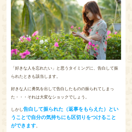
「好きな人を忘れたい」と思うタイミングに、告白して振
られたときも該当します。
好きな人に勇気を出して告白したものの振られてしまっ
た・・・それは大変なショックでしょう。
告白して振られた（返事をもらえた）とい
しかし
うことで自分の気持ちにも区切りをつけること
ができます
。