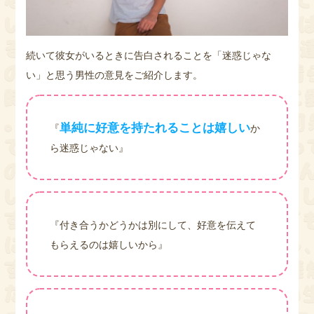
続いて彼女がいるときに告白されることを「迷惑じゃな
い」と思う男性の意見をご紹介します。
単純に好意を持たれることは嬉しい
『
か
ら迷惑じゃない』
『付き合うかどうかは別にして、好意を伝えて
もらえるのは嬉しいから』