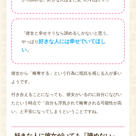
『彼女と幸せそうなら諦めるしかないと思う。
好きな人には幸せでいてほし
やっぱり
い
』
彼女から「略奪する」という行為に抵抗を感じる人が多い
ようです。
付き合えることになっても、彼女がいるのに自分になびい
たという時点で「自分も浮気されて略奪される可能性が高
い」と不安になってしまうということですね。
好きな人に彼女がいても「諦めない」