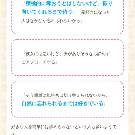
積極的に奪おうとはしないけど、振り
『
向いてくれるまで待つ
。一度好きになった
人はなかなか忘れられないから』
『彼女には悪いけど、脈がありそうなら諦めず
にアプローチする』
『そう簡単に気持ちは切り替えられないから、
自然に忘れられるまでは好きでいる
』
好きな人を簡単には諦められないという人も多いようで