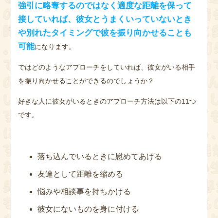
強引に略奪するのではなく適度な距離を保って
接していれば、彼女とうまくいっていないとき
や別れたタイミングで彼を振り向かせることも
可能
になります。
ではどのようなアプローチをしていれば、彼女がいる相手
を振り向かせることができるのでしょうか？
好きな人に彼女がいるときのアプローチ方法は以下の11つ
です。
落ち込んでいるときに慰めてあげる
友達として距離を縮める
悩みや相談事を持ちかける
彼女にないものを身に付ける