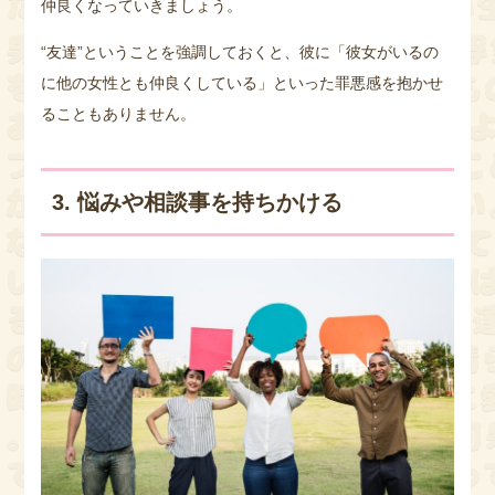
仲良くなっていきましょう。
“友達”ということを強調しておくと、彼に「彼女がいるの
に他の女性とも仲良くしている」といった罪悪感を抱かせ
ることもありません。
3. 悩みや相談事を持ちかける