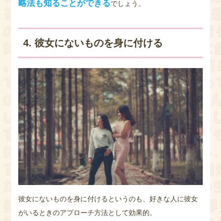
略法も知ることができる
でしょう。
4. 彼女にないものを身に付ける
彼女にないものを身に付けるというのも、好きな人に彼女
がいるときのアプローチ方法として効果的。