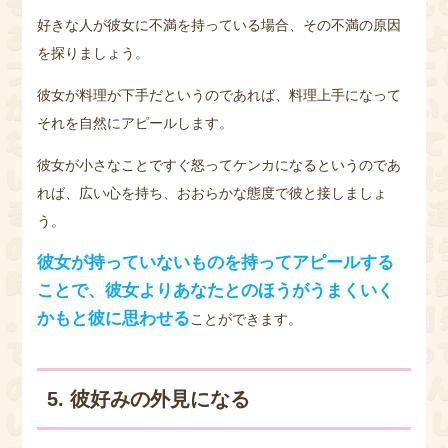
好きな人が彼女に不満を持っている場合、その不満の原因
を探りましょう。
彼女が料理が下手だというのであれば、料理上手になって
それを自然にアピールします。
彼女が小さなことですぐ怒ってケンカになるというのであ
れば、広い心を持ち、おおらかな態度で彼と接しましょ
う。
彼女が持っていないものを持ってアピールする
ことで、彼女よりあなたとのほうがうまくいく
かもと彼に思わせる
ことができます。
5. 彼好みの外見になる