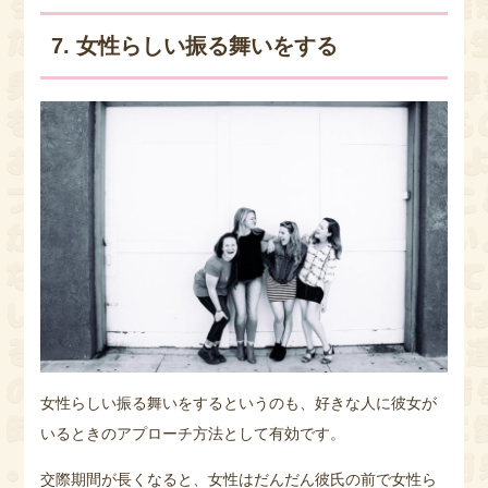
7. 女性らしい振る舞いをする
女性らしい振る舞いをするというのも、好きな人に彼女が
いるときのアプローチ方法として有効です。
交際期間が長くなると、女性はだんだん彼氏の前で女性ら