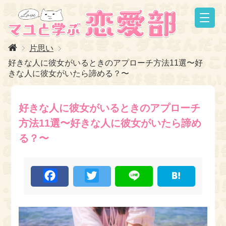
片思い
好きな人に彼女がいるときのアプローチ方法11選〜好
きな人に彼女がいたら諦める？〜
好きな人に彼女がいるときのアプローチ
方法11選〜好きな人に彼女がいたら諦め
る？〜
F
T
L
H
a
w
i
a
c
i
n
t
e
t
e
e
b
t
n
o
e
a
o
r