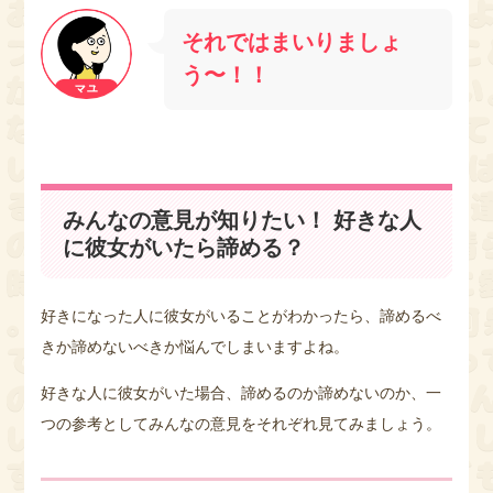
それではまいりましょ
う〜！！
みんなの意見が知りたい！ 好きな人
に彼女がいたら諦める？
好きになった人に彼女がいることがわかったら、諦めるべ
きか諦めないべきか悩んでしまいますよね。
好きな人に彼女がいた場合、諦めるのか諦めないのか、一
つの参考としてみんなの意見をそれぞれ見てみましょう。