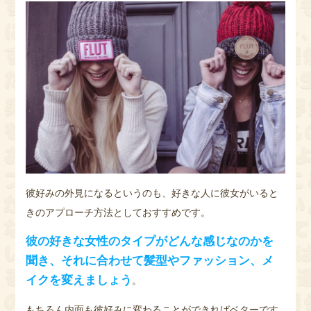
彼好みの外見になるというのも、好きな人に彼女がいると
きのアプローチ方法としておすすめです。
彼の好きな女性のタイプがどんな感じなのかを
聞き、それに合わせて髪型やファッション、メ
イクを変えましょう
。
もちろん内面も彼好みに変わることができればベターです