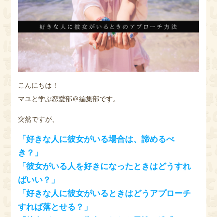
k
こんにちは！
マユと学ぶ恋愛部＠編集部です。
突然ですが、
「好きな人に彼女がいる場合は、諦めるべ
き？」
「彼女がいる人を好きになったときはどうすれ
ばいい？」
「好きな人に彼女がいるときはどうアプローチ
すれば落とせる？」