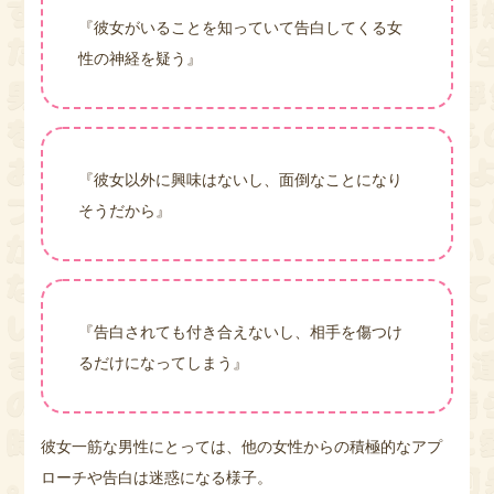
『彼女がいることを知っていて告白してくる女
性の神経を疑う』
『彼女以外に興味はないし、面倒なことになり
そうだから』
『告白されても付き合えないし、相手を傷つけ
るだけになってしまう』
彼女一筋な男性にとっては、他の女性からの積極的なアプ
ローチや告白は迷惑になる様子。