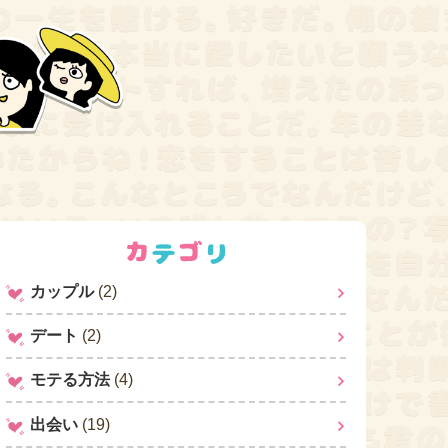
カップル
(2)
デート
(2)
モテる方法
(4)
出会い
(19)