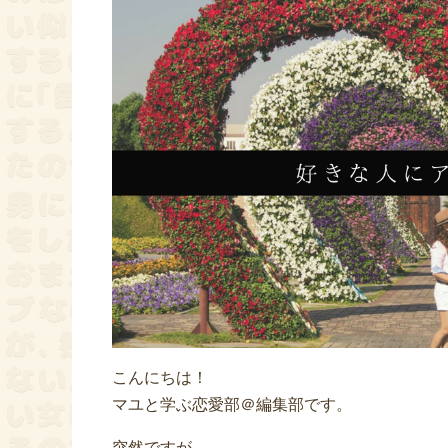
o
e
o
r
k
こんにちは！
マユと学ぶ恋愛部＠編集部です。
突然ですが、