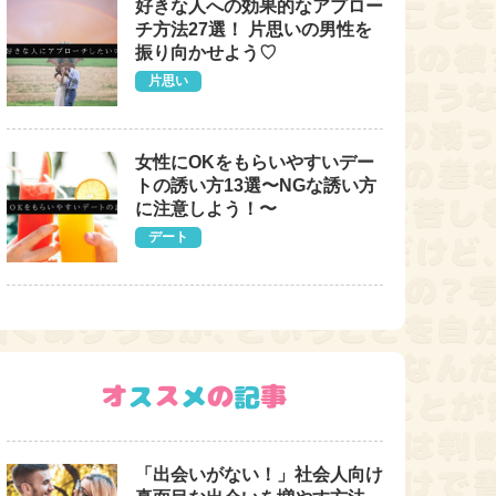
好きな人への効果的なアプロー
チ方法27選！ 片思いの男性を
振り向かせよう♡
片思い
女性にOKをもらいやすいデー
トの誘い方13選〜NGな誘い方
に注意しよう！〜
デート
「出会いがない！」社会人向け