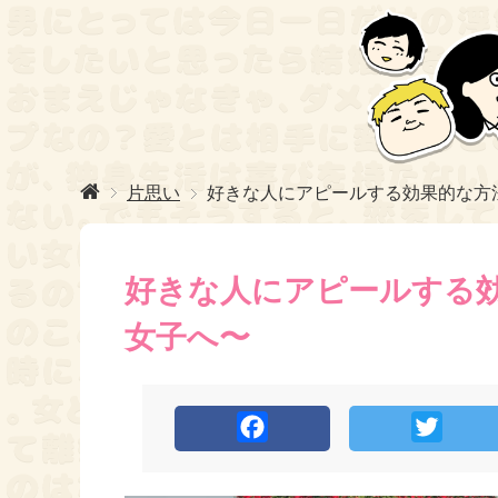
片思い
好きな人にアピールする効果的な方
好きな人にアピールする効
女子へ〜
F
T
a
w
c
i
e
t
b
t