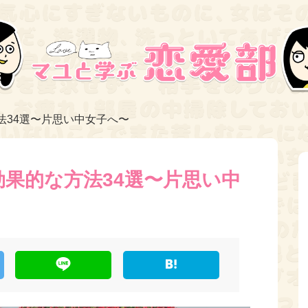
法34選〜片思い中女子へ〜
果的な方法34選〜片思い中
L
H
i
a
n
t
e
e
n