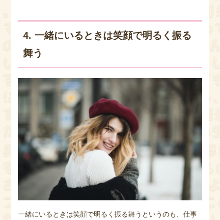
4. 一緒にいるときは笑顔で明るく振る
舞う
一緒にいるときは笑顔で明るく振る舞うというのも、仕事