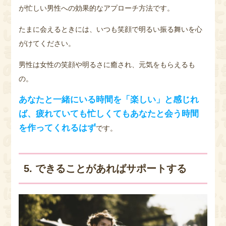
が忙しい男性への効果的なアプローチ方法です。
たまに会えるときには、いつも笑顔で明るい振る舞いを心
がけてください。
男性は女性の笑顔や明るさに癒され、元気をもらえるも
の。
あなたと一緒にいる時間を「楽しい」と感じれ
ば、疲れていても忙しくてもあなたと会う時間
を作ってくれるはず
です。
5. できることがあればサポートする