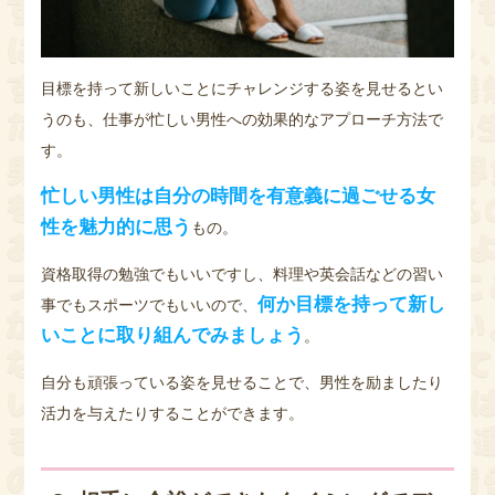
目標を持って新しいことにチャレンジする姿を見せるとい
うのも、仕事が忙しい男性への効果的なアプローチ方法で
す。
忙しい男性は自分の時間を有意義に過ごせる女
性を魅力的に思う
もの。
資格取得の勉強でもいいですし、料理や英会話などの習い
何か目標を持って新し
事でもスポーツでもいいので、
いことに取り組んでみましょう
。
自分も頑張っている姿を見せることで、男性を励ましたり
活力を与えたりすることができます。