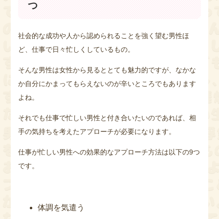
つ
社会的な成功や人から認められることを強く望む男性ほ
ど、仕事で日々忙しくしているもの。
そんな男性は女性から見るととても魅力的ですが、なかな
か自分にかまってもらえないのが辛いところでもあります
よね。
それでも仕事で忙しい男性と付き合いたいのであれば、相
手の気持ちを考えたアプローチが必要になります。
仕事が忙しい男性への効果的なアプローチ方法は以下の9つ
です。
体調を気遣う