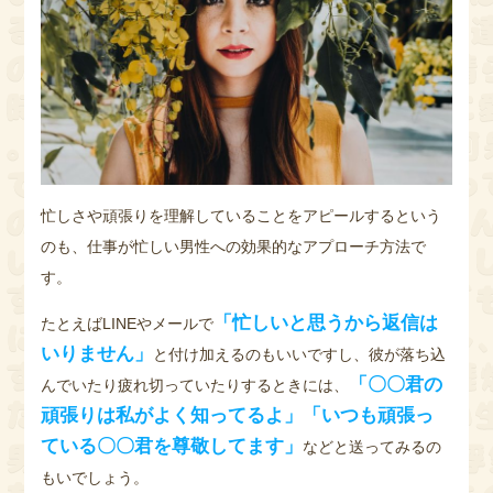
忙しさや頑張りを理解していることをアピールするという
のも、仕事が忙しい男性への効果的なアプローチ方法で
す。
「忙しいと思うから返信は
たとえばLINEやメールで
いりません」
と付け加えるのもいいですし、彼が落ち込
「〇〇君の
んでいたり疲れ切っていたりするときには、
頑張りは私がよく知ってるよ」「いつも頑張っ
ている〇〇君を尊敬してます」
などと送ってみるの
もいでしょう。