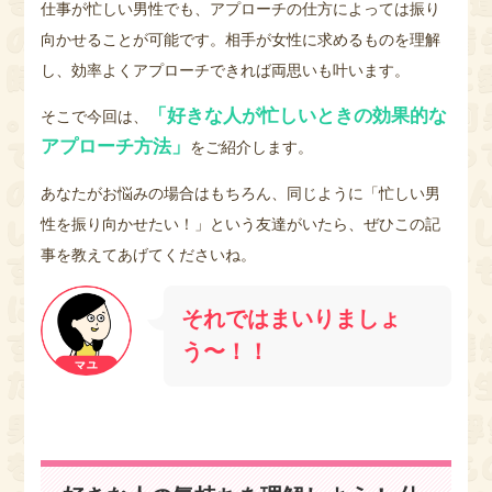
仕事が忙しい男性でも、アプローチの仕方によっては振り
向かせることが可能です。相手が女性に求めるものを理解
し、効率よくアプローチできれば両思いも叶います。
「好きな人が忙しいときの効果的な
そこで今回は、
アプローチ方法」
をご紹介します。
あなたがお悩みの場合はもちろん、同じように「忙しい男
性を振り向かせたい！」という友達がいたら、ぜひこの記
事を教えてあげてくださいね。
それではまいりましょ
う〜！！