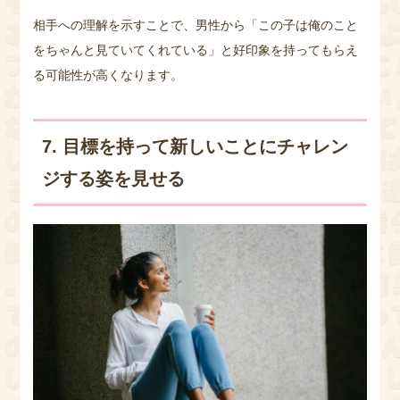
相手への理解を示すことで、男性から「この子は俺のこと
をちゃんと見ていてくれている」と好印象を持ってもらえ
る可能性が高くなります。
7. 目標を持って新しいことにチャレン
ジする姿を見せる