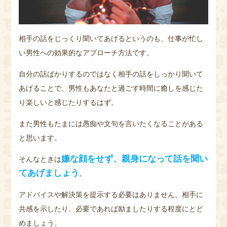
相手の話をじっくり聞いてあげるというのも、仕事が忙し
い男性への効果的なアプローチ方法です。
自分の話ばかりするのではなく相手の話をしっかり聞いて
あげることで、男性もあなたと過ごす時間に癒しを感じた
り楽しいと感じたりするはず。
また男性もたまには愚痴や文句を言いたくなることがある
と思います。
嫌な顔をせず、親身になって話を聞い
そんなときは
てあげましょう
。
アドバイスや解決策を提示する必要はありません。相手に
共感を示したり、必要であれば励ましたりする程度にとど
めましょう。