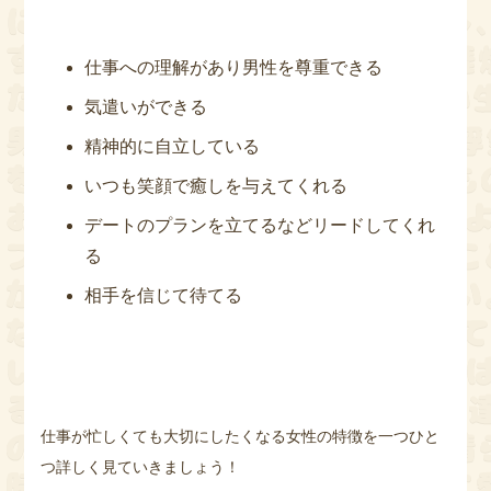
仕事への理解があり男性を尊重できる
気遣いができる
精神的に自立している
いつも笑顔で癒しを与えてくれる
デートのプランを立てるなどリードしてくれ
る
相手を信じて待てる
仕事が忙しくても大切にしたくなる女性の特徴を一つひと
つ詳しく見ていきましょう！