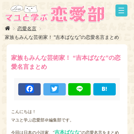
恋愛名言
家族もみんな芸術家！ “吉本ばなな”の恋愛名言まとめ
家族もみんな芸術家！ “吉本ばなな”の恋
愛名言まとめ
F
T
L
H
a
w
i
a
c
i
n
t
e
t
e
e
b
t
n
o
e
a
こんにちは！
o
r
マユと学ぶ恋愛部＠編集部です。
k
吉本ばなな
今回は日本の小説家、“
”の恋愛名言をまとめ