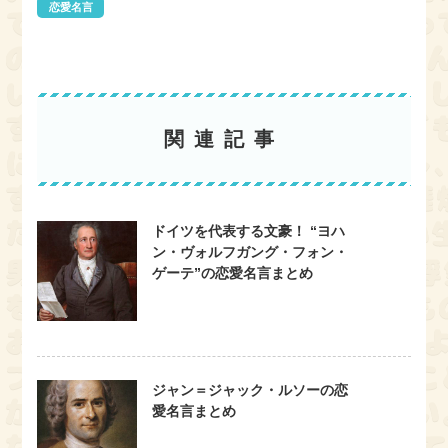
k
恋愛名言
関連記事
ドイツを代表する文豪！ “ヨハ
ン・ヴォルフガング・フォン・
ゲーテ”の恋愛名言まとめ
ジャン＝ジャック・ルソーの恋
愛名言まとめ