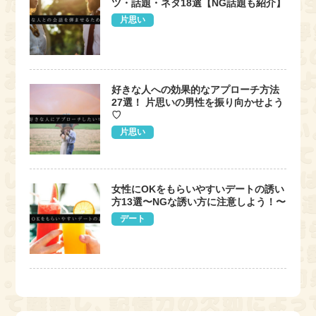
ツ・話題・ネタ18選【NG話題も紹介】
片思い
好きな人への効果的なアプローチ方法
27選！ 片思いの男性を振り向かせよう
♡
片思い
女性にOKをもらいやすいデートの誘い
方13選〜NGな誘い方に注意しよう！〜
デート