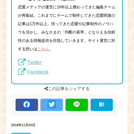
恋愛メディアの運営に10年以上携わってきた編集チーム
が再集結。これまでにチームで制作してきた恋愛関連の
記事は1万件以上。培ってきた恋愛や記事制作のノウハ
ウを活かし、みなさまの「判断の基準」となりえる信頼
性のある情報提供を目指していきます。サイト運営に対
する想いは
こちら
。
Twitter
Facebook
この記事をシェアする
F
T
L
H
a
w
i
a
c
i
n
t
e
t
e
e
b
t
n
2018年11月20日
o
e
a
o
r