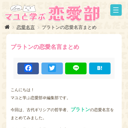
恋愛名言
プラトンの恋愛名言まとめ
プラトンの恋愛名言まとめ
F
T
L
H
a
w
i
a
c
i
n
t
e
t
e
e
b
t
n
o
e
a
こんにちは！
o
r
マユと学ぶ恋愛部＠編集部です。
k
プラトン
今回は、古代ギリシアの哲学者、
の恋愛名言を
まとめてみました。