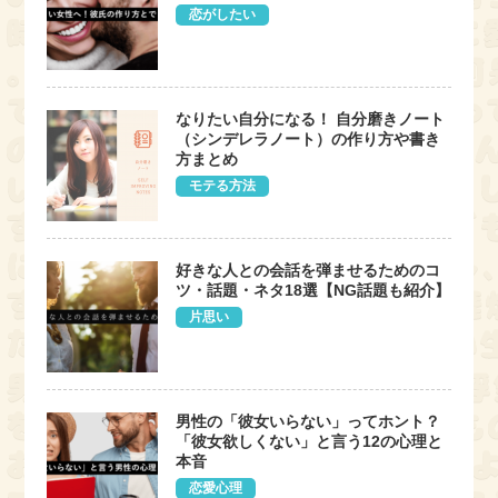
恋がしたい
なりたい自分になる！ 自分磨きノート
（シンデレラノート）の作り方や書き
方まとめ
モテる方法
好きな人との会話を弾ませるためのコ
ツ・話題・ネタ18選【NG話題も紹介】
片思い
男性の「彼女いらない」ってホント？
「彼女欲しくない」と言う12の心理と
本音
恋愛心理