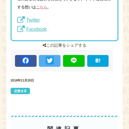
する想いは
こちら
。
Twitter
Facebook
この記事をシェアする
F
T
L
H
a
w
i
a
c
i
n
t
e
t
e
e
b
t
n
2018年11月20日
o
e
a
o
r
k
恋愛名言
関連記事